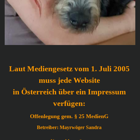
Laut Mediengesetz vom 1. Juli 2005
muss jede Website
in Österreich über ein Impressum
verfügen:
Offenlegung gem. § 25 MedienG
Betreiber: Mayrwöger Sandra