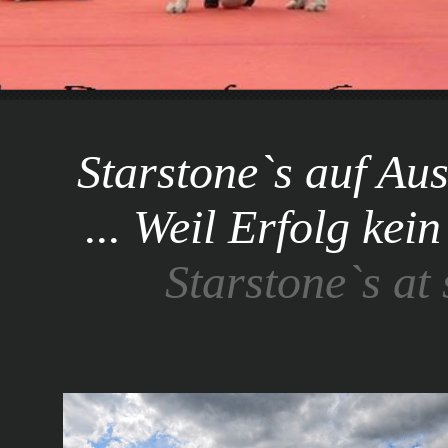
Starstone`s auf Au
... Weil Erfolg kein 
Starstone`s at