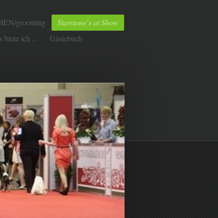
EN/grooming
Starstone`s at Show
 biete ich ...
Gästebuch