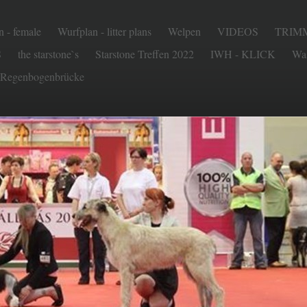
 - female
Wurfplan - litter plans
Welpen
VIDEOS
TRIMM
S
the starstone`s
Starstone Treffen 2022
IWH - KLICK
Was
Regenbogenbrücke