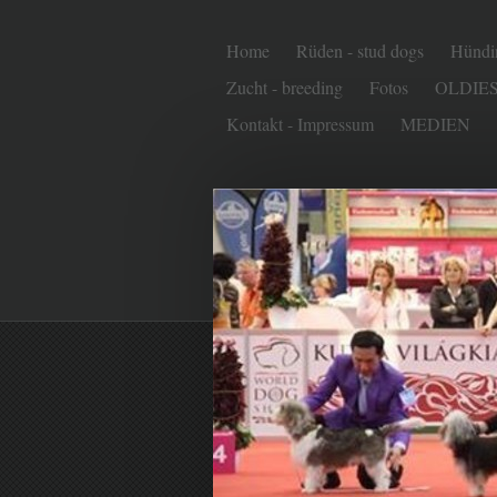
Home
Rüden - stud dogs
Hündin
Zucht - breeding
Fotos
OLDIE
Kontakt - Impressum
MEDIEN